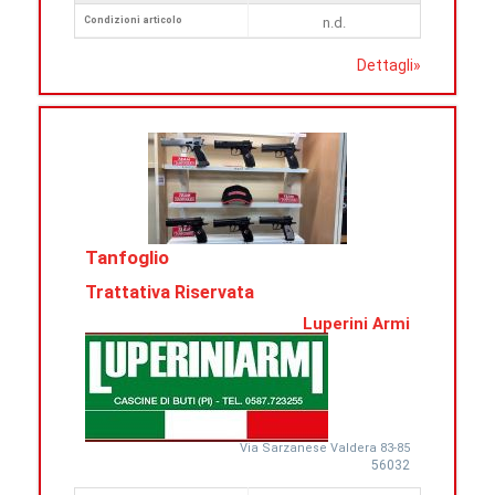
Condizioni articolo
n.d.
Dettagli
»
Tanfoglio
Trattativa Riservata
Luperini Armi
Via Sarzanese Valdera 83-85
56032