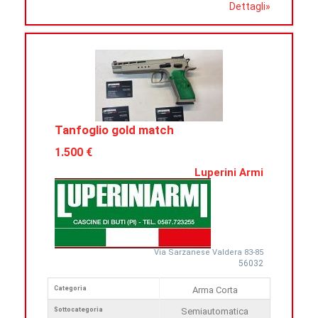
Dettagli
»
Tanfoglio gold match
1.500 €
Luperini Armi
Via Sarzanese Valdera 83-85
56032
Categoria
Arma Corta
Sottocategoria
Semiautomatica