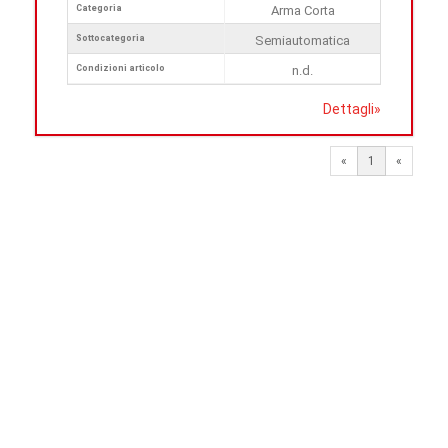
Categoria
Arma Corta
Sottocategoria
Semiautomatica
Condizioni articolo
n.d.
Dettagli
»
«
1
«