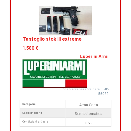
Tanfoglio stok lll extreme
1.580 €
Luperini Armi
Via Sarzanese Valdera 83-85
56032
Categoria
Arma Corta
Sottocategoria
Semiautomatica
Condizioni articolo
n.d.