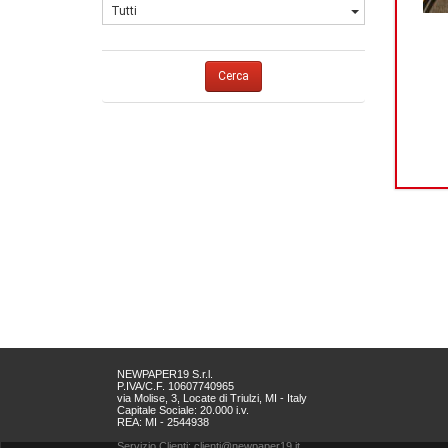
Tutti
Cerca
NEWPAPER19 S.r.l.
P.IVA/C.F. 10607740965
via Molise, 3, Locate di Triulzi, MI - Italy
Capitale Sociale: 20.000 i.v.
REA: MI - 2544938
Servizio Clienti: clienti@newpaper19.it