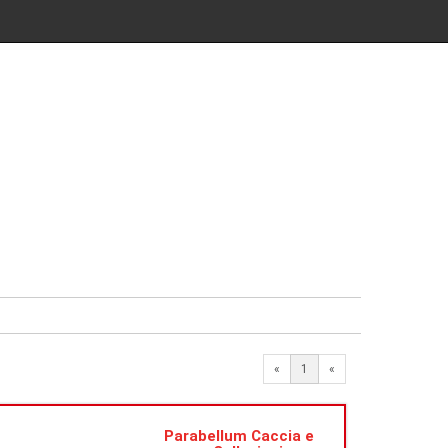
«
1
«
Parabellum Caccia e