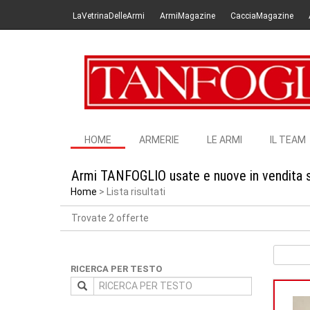
LaVetrinaDelleArmi
ArmiMagazine
CacciaMagazine
HOME
ARMERIE
LE ARMI
IL TEAM
Armi TANFOGLIO usate e nuove in vendita 
Home
Lista risultati
Trovate 2 offerte
RICERCA PER TESTO