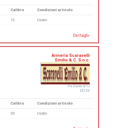
Calibro
Condizioni articolo
12
Usato
Dettagli
»
Armeria Scaravelli
Emilio & C. S.n.c.
Via Dante 8/12
25122
Calibro
Condizioni articolo
20
Usato