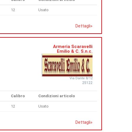
12
Usato
Dettagli
»
Armeria Scaravelli
Emilio & C. S.n.c.
Via Dante 8/12
25122
Calibro
Condizioni articolo
12
Usato
Dettagli
»