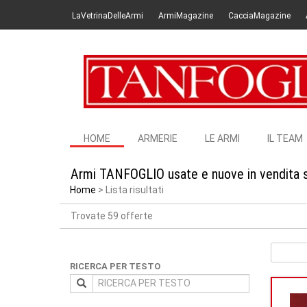
LaVetrinaDelleArmi
ArmiMagazine
CacciaMagazine
HOME
ARMERIE
LE ARMI
IL TEAM
Armi TANFOGLIO usate e nuove in vendita 
Home
Lista risultati
Trovate 59 offerte
RICERCA PER TESTO