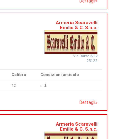
Dettagli
»
Armeria Scaravelli
Emilio & C. S.n.c.
Via Dante 8/12
25122
Calibro
Condizioni articolo
12
n.d.
Dettagli
»
Armeria Scaravelli
Emilio & C. S.n.c.