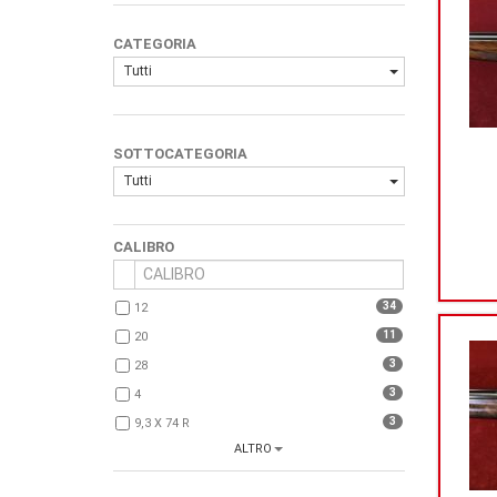
CATEGORIA
Tutti
SOTTOCATEGORIA
Tutti
CALIBRO
34
12
11
20
3
28
3
4
3
9,3 X 74 R
ALTRO
1
...Altro...
1
7 X 65 R