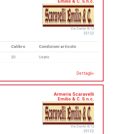
Emilio & C. S.n.c.
Via Dante 8/12
25122
Calibro
Condizioni articolo
20
Usato
Dettagli
»
Armeria Scaravelli
Emilio & C. S.n.c.
Via Dante 8/12
25122