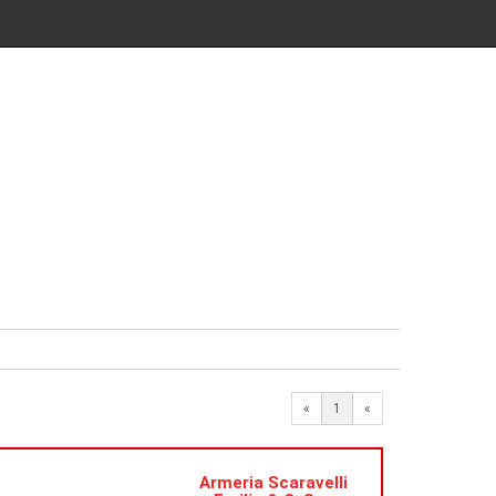
«
1
«
Armeria Scaravelli