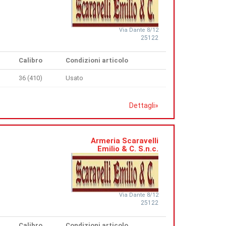
Via Dante 8/12
25122
Calibro
Condizioni articolo
36 (410)
Usato
Dettagli
»
Armeria Scaravelli
Emilio & C. S.n.c.
Via Dante 8/12
25122
Calibro
Condizioni articolo