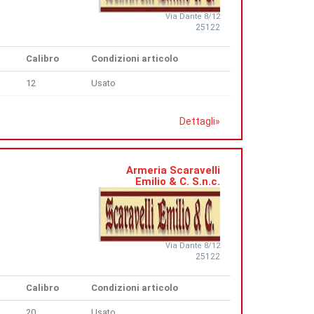
Via Dante 8/12
25122
Calibro
Condizioni articolo
12
Usato
Dettagli
»
Armeria Scaravelli
Emilio & C. S.n.c.
Via Dante 8/12
25122
Calibro
Condizioni articolo
20
Usato