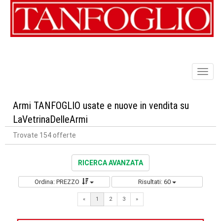
Toggl
naviga
Armi TANFOGLIO usate e nuove in vendita su
LaVetrinaDelleArmi
Trovate 154 offerte
RICERCA AVANZATA
Ordina: PREZZO
Risultati: 60
Next
«
1
2
3
»