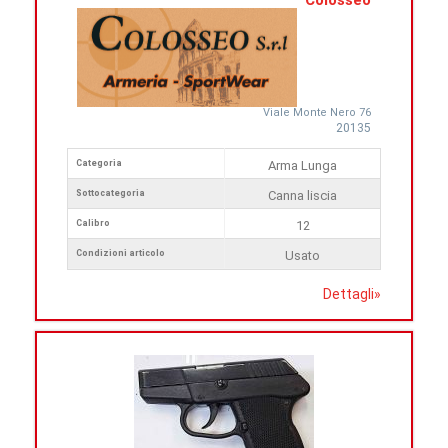
Colosseo
Viale Monte Nero 76
20135
Categoria
Arma Lunga
Sottocategoria
Canna liscia
Calibro
12
Condizioni articolo
Usato
Dettagli
»