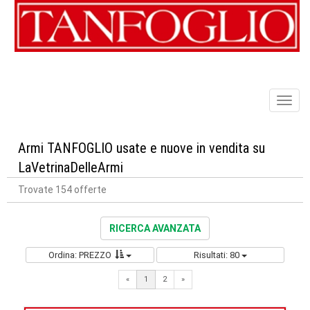
Toggl
naviga
Armi TANFOGLIO usate e nuove in vendita su
LaVetrinaDelleArmi
Trovate 154 offerte
RICERCA AVANZATA
Ordina: PREZZO
Risultati: 80
Next
«
1
2
»