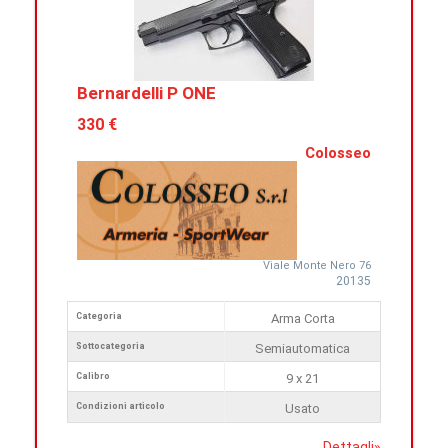
Bernardelli P ONE
330 €
Colosseo
Viale Monte Nero 76
20135
Categoria
Arma Corta
Sottocategoria
Semiautomatica
Calibro
9 x 21
Condizioni articolo
Usato
Dettagli
»