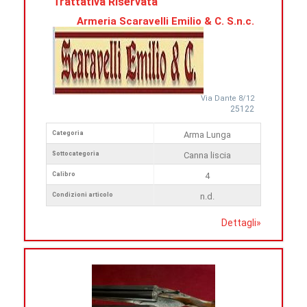
Trattativa Riservata
Armeria Scaravelli Emilio & C. S.n.c.
Via Dante 8/12
25122
Categoria
Arma Lunga
Sottocategoria
Canna liscia
Calibro
4
Condizioni articolo
n.d.
Dettagli
»