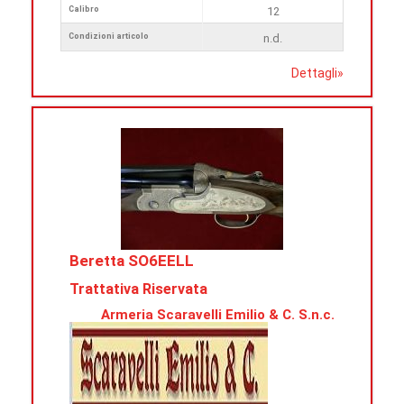
Calibro
12
Condizioni articolo
n.d.
Dettagli
»
Beretta SO6EELL
Trattativa Riservata
Armeria Scaravelli Emilio & C. S.n.c.