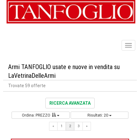
Toggl
naviga
Armi TANFOGLIO usate e nuove in vendita su
LaVetrinaDelleArmi
Trovate 59 offerte
RICERCA AVANZATA
Ordina: PREZZO
Risultati: 20
Previous
Next
«
1
2
3
»