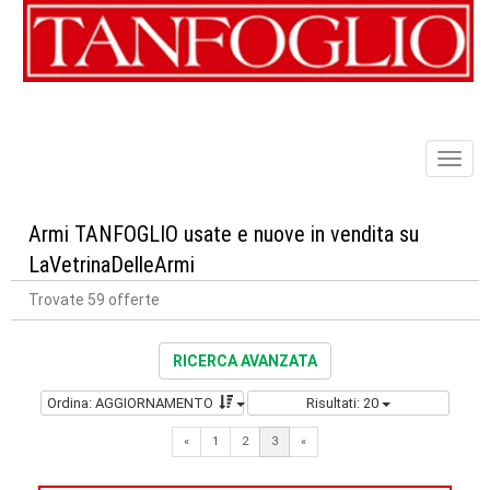
Toggl
naviga
Armi TANFOGLIO usate e nuove in vendita su
LaVetrinaDelleArmi
Trovate 59 offerte
RICERCA AVANZATA
Ordina: AGGIORNAMENTO
Risultati: 20
Previous
«
1
2
3
«