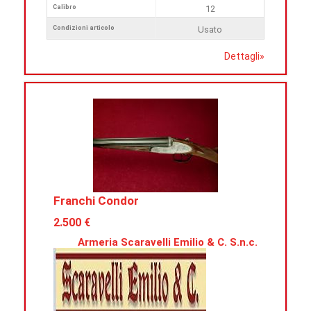
Calibro
12
Condizioni articolo
Usato
Dettagli
»
Franchi Condor
2.500 €
Armeria Scaravelli Emilio & C. S.n.c.