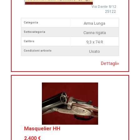
Via Dante 8/12
25122
Categoria
Arma Lunga
Sottocategoria
Canna rigata
Calibro
9,3 x 74 R
Condizioni articolo
Usato
Dettagli
»
Masquelier HH
2.400 €