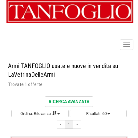
Toggl
naviga
Armi TANFOGLIO usate e nuove in vendita su
LaVetrinaDelleArmi
Trovate 1 offerte
RICERCA AVANZATA
Ordina: Rilevanza
Risultati: 60
«
1
«