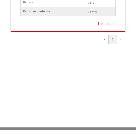
Calibro
9 x 21
Condizioni articolo
Usato
Dettagli
»
«
1
«