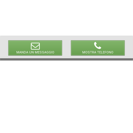
MANDA UN MESSAGGIO
MOSTRA TELEFONO
NEWPAPER19 S.r.l.
P.IVA/C.F. 10607740965
via Molise, 3, Locate di Triulzi, MI - Italy
Capitale Sociale: 20.000 i.v.
REA: MI - 2544938
Servizio Clienti: clienti@newpaper19.it
Tel Servizio Clienti:
+39 393 821 1502
+39 393 874 0966