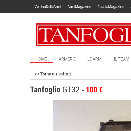
LaVetrinaDelleArmi
ArmiMagazine
CacciaMagazine
HOME
ARMERIE
LE ARMI
IL TEAM
<< Torna ai risultati
Tanfoglio
GT32
100 €