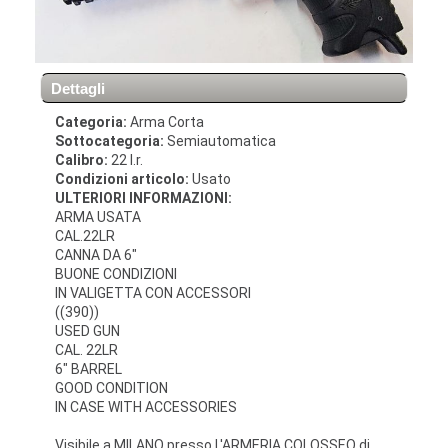
Dettagli
Categoria:
Arma Corta
Sottocategoria:
Semiautomatica
Calibro:
22 l.r.
Condizioni articolo:
Usato
ULTERIORI INFORMAZIONI:
ARMA USATA
CAL.22LR
CANNA DA 6″
BUONE CONDIZIONI
IN VALIGETTA CON ACCESSORI
((390))
USED ​​GUN
CAL. 22LR
6" BARREL
GOOD CONDITION
IN CASE WITH ACCESSORIES
Visibile a MILANO presso L'ARMERIA COLOSSEO di