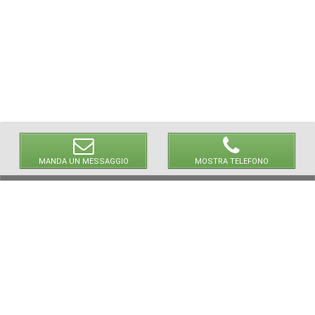
MANDA UN MESSAGGIO
MOSTRA TELEFONO
NEWPAPER19 S.r.l.
P.IVA/C.F. 10607740965
via Molise, 3, Locate di Triulzi, MI - Italy
Capitale Sociale: 20.000 i.v.
REA: MI - 2544938
Servizio Clienti: clienti@newpaper19.it
Tel Servizio Clienti:
+39 393 821 1502
+39 393 874 0966