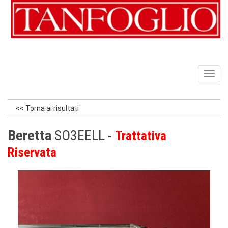
Toggl
naviga
<< Torna ai risultati
Beretta
SO3EELL
Trattativa
Riservata