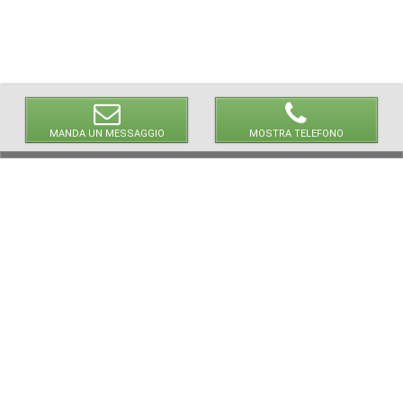
MANDA UN MESSAGGIO
MOSTRA TELEFONO
NEWPAPER19 S.r.l.
P.IVA/C.F. 10607740965
via Molise, 3, Locate di Triulzi, MI - Italy
Capitale Sociale: 20.000 i.v.
REA: MI - 2544938
Servizio Clienti: clienti@newpaper19.it
Tel Servizio Clienti:
+39 393 821 1502
+39 393 874 0966