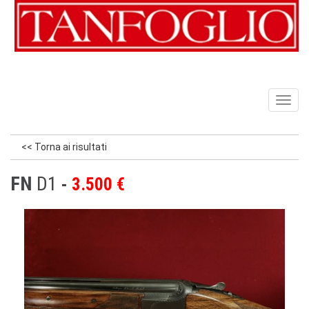
Toggl
naviga
<< Torna ai risultati
FN
D1
3.500 €