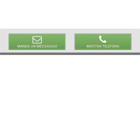
MANDA UN MESSAGGIO
MOSTRA TELEFONO
NEWPAPER19 S.r.l.
P.IVA/C.F. 10607740965
via Molise, 3, Locate di Triulzi, MI - Italy
Capitale Sociale: 20.000 i.v.
REA: MI - 2544938
Servizio Clienti: clienti@newpaper19.it
Tel Servizio Clienti:
+39 393 821 1502
+39 393 874 0966