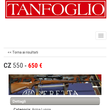
Toggl
naviga
<< Torna ai risultati
CZ
550
650 €
Dettagli
Categoria:
Arma Lunga