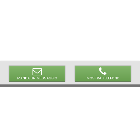
MANDA UN MESSAGGIO
MOSTRA TELEFONO
NEWPAPER19 S.r.l.
P.IVA/C.F. 10607740965
via Molise, 3, Locate di Triulzi, MI - Italy
Capitale Sociale: 20.000 i.v.
REA: MI - 2544938
Servizio Clienti: clienti@newpaper19.it
Tel Servizio Clienti:
+39 393 821 1502
+39 393 874 0966