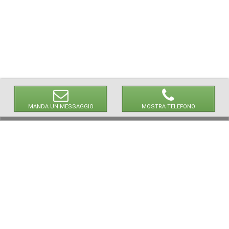
MANDA UN MESSAGGIO
MOSTRA TELEFONO
NEWPAPER19 S.r.l.
P.IVA/C.F. 10607740965
via Molise, 3, Locate di Triulzi, MI - Italy
Capitale Sociale: 20.000 i.v.
REA: MI - 2544938
Servizio Clienti: clienti@newpaper19.it
Tel Servizio Clienti:
+39 393 821 1502
+39 393 874 0966