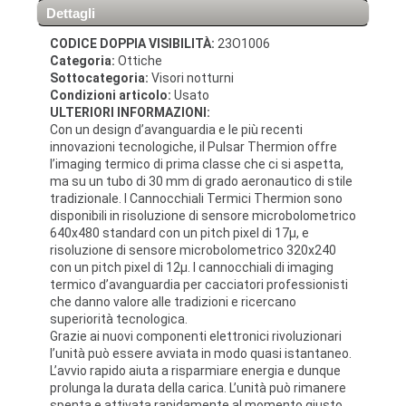
Dettagli
CODICE DOPPIA VISIBILITÀ:
23O1006
Categoria:
Ottiche
Sottocategoria:
Visori notturni
Condizioni articolo:
Usato
ULTERIORI INFORMAZIONI:
Con un design d’avanguardia e le più recenti
innovazioni tecnologiche, il Pulsar Thermion offre
l’imaging termico di prima classe che ci si aspetta,
ma su un tubo di 30 mm di grado aeronautico di stile
tradizionale. I Cannocchiali Termici Thermion sono
disponibili in risoluzione di sensore microbolometrico
640x480 standard con un pitch pixel di 17μ, e
risoluzione di sensore microbolometrico 320x240
con un pitch pixel di 12μ. I cannocchiali di imaging
termico d’avanguardia per cacciatori professionisti
che danno valore alle tradizioni e ricercano
superiorità tecnologica.
Grazie ai nuovi componenti elettronici rivoluzionari
l’unità può essere avviata in modo quasi istantaneo.
L’avvio rapido aiuta a risparmiare energia e dunque
prolunga la durata della carica. L’unità può rimanere
spenta e attivata rapidamente al momento giusto.