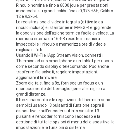
Rinculo nominale fino a 6000 joule per prestazioni
impeccabili su grandi calibri fino a 0,375 H&H, Calibro
12 e 9,3x64.
La registrazione di video integrata (attivato da
rinculo incluso) e istantanee in MPEG-4 e .jpg rende
la condivisione dell'azione termica facile e veloce. La
memoria interna da 16-GB resiste in maniera
impeccabile il rinculo e memorizza ore di video e
migliaia di foto.
Usando il Wi-Fi e l’App Stream Vision, connetti il
Thermion ad uno smartphone o un tablet per usarlo
come secondo display o telecomando. Può anche
trasferire file salvati, regolare impostazioni,
aggiornare il firmware.
Zoom digitale, fino a 8x, fornisce un focus e un
riconoscimento del bersaglio generale migliori a
grandi distanze.
Il funzionamento e le regolazioni di Thermion sono
semplici usando i 3 pulsanti di funzione sopra il
dispositivo e sull’encoder sul lato sinistro. I 3
pulsanti e l’encoder forniscono l’accesso e la
gestione di tutte le opzioni di menu del dispositivo, le
impostazioni e le funzioni di sistema.