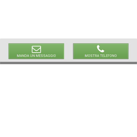
MANDA UN MESSAGGIO
MOSTRA TELEFONO
NEWPAPER19 S.r.l.
P.IVA/C.F. 10607740965
via Molise, 3, Locate di Triulzi, MI - Italy
Capitale Sociale: 20.000 i.v.
REA: MI - 2544938
Servizio Clienti: clienti@newpaper19.it
Tel Servizio Clienti:
+39 393 821 1502
+39 393 874 0966