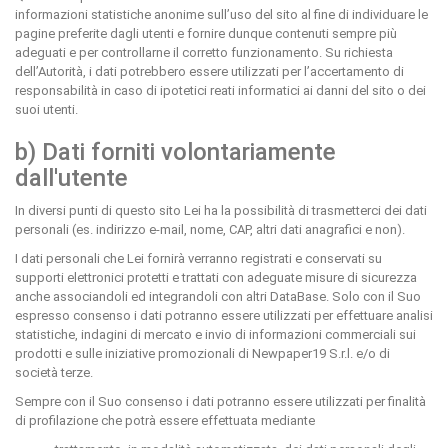
informazioni statistiche anonime sull’uso del sito al fine di individuare le
pagine preferite dagli utenti e fornire dunque contenuti sempre più
adeguati e per controllarne il corretto funzionamento. Su richiesta
dell’Autorità, i dati potrebbero essere utilizzati per l’accertamento di
responsabilità in caso di ipotetici reati informatici ai danni del sito o dei
suoi utenti.
b) Dati forniti volontariamente
dall'utente
In diversi punti di questo sito Lei ha la possibilità di trasmetterci dei dati
personali (es. indirizzo e-mail, nome, CAP, altri dati anagrafici e non).
I dati personali che Lei fornirà verranno registrati e conservati su
supporti elettronici protetti e trattati con adeguate misure di sicurezza
anche associandoli ed integrandoli con altri DataBase. Solo con il Suo
espresso consenso i dati potranno essere utilizzati per effettuare analisi
statistiche, indagini di mercato e invio di informazioni commerciali sui
prodotti e sulle iniziative promozionali di Newpaper19 S.r.l. e/o di
società terze.
Sempre con il Suo consenso i dati potranno essere utilizzati per finalità
di profilazione che potrà essere effettuata mediante