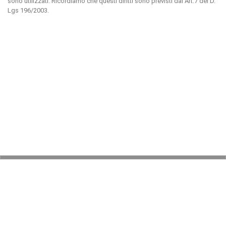
sono utilizzati. Ricordiamo che questi diritti sono previsti dal Art.7 del D.
Lgs 196/2003.
© 2026 LaVetrinaDelleArmi
NEWPAPER19 S.r.l.
P.IVA/C.F. 10607740965
Via Molise, 3, Locate di Triulzi, MI - Italy
Capitale Sociale: 20.000 € i.v.
REA: MI - 2544938
Servizio Clienti:
clienti@newpaper19.it
Tel Servizio Clienti: