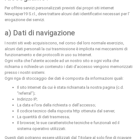
Per offrire servizi personalizzati previsti dai propri siti internet
Newpaper19 S.r.l., deve trattare alcuni dati identificativi necessari per l'
erogazione dei servizi.
a) Dati di navigazione
I nostri siti web acquisiscono, nel corso del loro normale esercizio,
alcuni dati personali la cui trasmissione è implicita nei meccanismi di
funzionamento e dei protocolli in uso su Internet.
Ogni volta che l'utente accede ad un nostro sito e ogni volta che
richiama o richiede un contenuto i dati d’accesso vengono memorizzati
presso i nostri sistemi.
Ogni riga di stoccaggio dei dati è composta da informazioni quali:
Il sito Internet da cui è stata richiamata la nostra pagina (c.d.
“referral”);
Indirizzo IP;
La data e l’ora della richiesta o dell’accesso;
Il codice tecnico della risposta http ottenuta dal server;
La quantità di dati trasmessa;
Il browser, le sue caratteristiche tecniche e funzionali ed il
sistema operativo utilizzati.
Questi dati potranno essere utilizzati dal Titolare al solo fine di ricavare